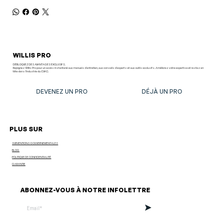
WILLIS PRO
DÉBLOQUEZ DES AVANTAGES EXCLUSIFS.
Rejoignez Willis Pro pour un accès instantané aux manuels d'entretien, aux conseils d'experts et aux outils exclusifs. Améliorez votre expertise et restez en
tête dans l’industrie du CVAC.
DEVENEZ UN PRO
DÉJÀ UN PRO
PLUS SUR
SUBVENTIONS GOUVERNEMENTALES
BLOG
POLITIQUE DE CONFIDENTIALITÉ
GARANTIE
ABONNEZ-VOUS À NOTRE INFOLETTRE