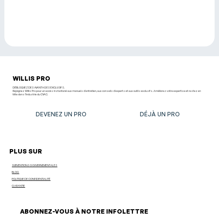
WILLIS PRO
DÉBLOQUEZ DES AVANTAGES EXCLUSIFS.
Rejoignez Willis Pro pour un accès instantané aux manuels d'entretien, aux conseils d'experts et aux outils exclusifs. Améliorez votre expertise et restez en
tête dans l’industrie du CVAC.
DEVENEZ UN PRO
DÉJÀ UN PRO
PLUS SUR
SUBVENTIONS GOUVERNEMENTALES
BLOG
POLITIQUE DE CONFIDENTIALITÉ
GARANTIE
ABONNEZ-VOUS À NOTRE INFOLETTRE