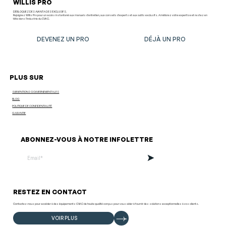
WILLIS PRO
DÉBLOQUEZ DES AVANTAGES EXCLUSIFS.
Rejoignez Willis Pro pour un accès instantané aux manuels d'entretien, aux conseils d'experts et aux outils exclusifs. Améliorez votre expertise et restez en
tête dans l’industrie du CVAC.
DEVENEZ UN PRO
DÉJÀ UN PRO
PLUS SUR
SUBVENTIONS GOUVERNEMENTALES
BLOG
POLITIQUE DE CONFIDENTIALITÉ
GARANTIE
ABONNEZ-VOUS À NOTRE INFOLETTRE
RESTEZ EN CONTACT
Contactez-nous pour accéder à des équipements CVAC de haute qualité conçus pour vous aider à fournir des solutions exceptionnelles à vos clients.
VOIR PLUS