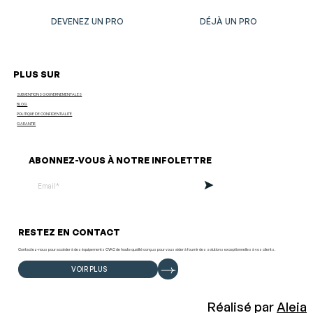
DEVENEZ UN PRO
DÉJÀ UN PRO
PLUS SUR
SUBVENTIONS GOUVERNEMENTALES
BLOG
POLITIQUE DE CONFIDENTIALITÉ
GARANTIE
ABONNEZ-VOUS À NOTRE INFOLETTRE
RESTEZ EN CONTACT
Contactez-nous pour accéder à des équipements CVAC de haute qualité conçus pour vous aider à fournir des solutions exceptionnelles à vos clients.
VOIR PLUS
Réalisé par
Aleia