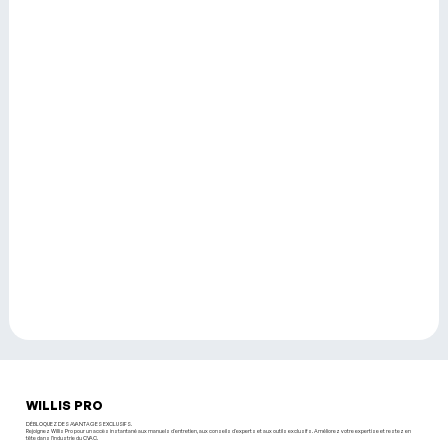
WILLIS PRO
DÉBLOQUEZ DES AVANTAGES EXCLUSIFS.
Rejoignez Willis Pro pour un accès instantané aux manuels d'entretien, aux conseils d'experts et aux outils exclusifs. Améliorez votre expertise et restez en
tête dans l’industrie du CVAC.